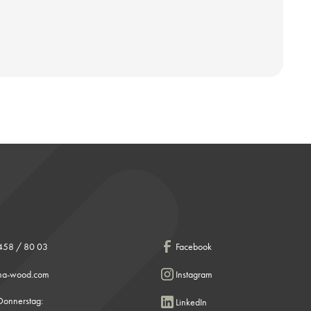
458 / 80 03
Facebook
ema-wood.com
Instagram
Donnerstag:
LinkedIn