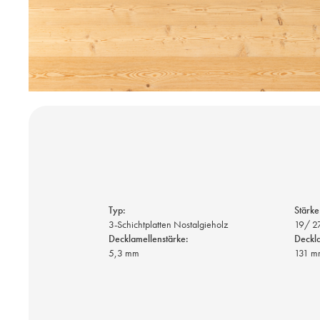
Typ:
Stärke
3-Schichtplatten Nostalgieholz
19/ 2
Decklamellenstärke:
Deckla
5,3 mm
131 m