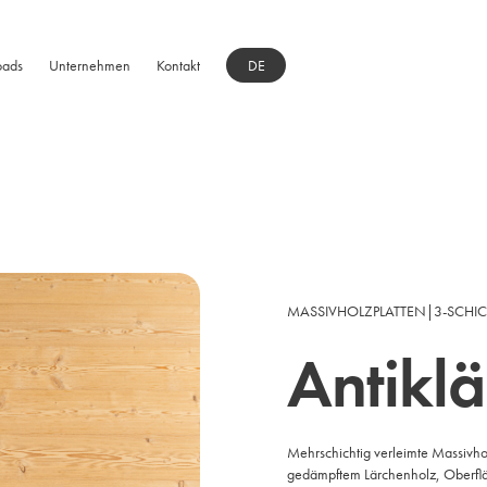
oads
Unternehmen
Kontakt
DE
MASSIVHOLZPLATTEN
|
3-SCHI
Antiklä
Mehrschichtig verleimte Massivho
gedämpftem Lärchenholz, Oberfl