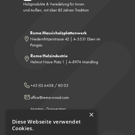
Holzprodukte & Veredelung für Innen
und Außen, mit über 85 Jahren Tradition
Rema Massivholzplattenwerk
Niedernfritzerstrasse 42 | A-5531 Eben im
Pongau
Rema Holzindustrie
Helmut Naue Platz 1 | A-8974 Mandling
+43 (0) 6458 / 80 03
office@rema-wood.com
Montag - Donnerstag:
×
8.00 - 12.00 & 13.00 - 17.00 Uhr
Freitag: 8.00 - 12.00 Uhr
Diese Webseite verwendet
Cookies.