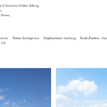
 & Deutsche Wildtier Stiftung,
s,
 Planen,
 Lärche
Thème
Bardage bois
Emplacement:
Hamburg
Droits d'auteur:
Dan
o 145