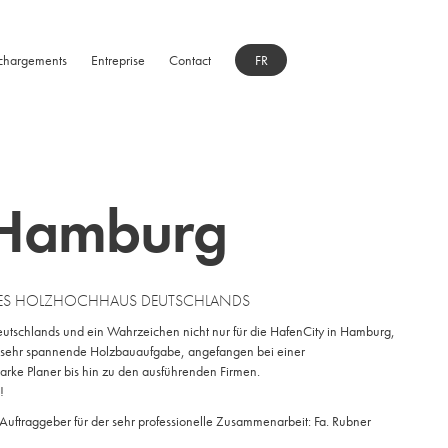
chargements
Entreprise
Contact
FR
Hamburg
TES HOLZHOCHHAUS DEUTSCHLANDS
tschlands und ein Wahrzeichen nicht nur für die HafenCity in Hamburg,
e sehr spannende Holzbauaufgabe, angefangen bei einer
tarke Planer bis hin zu den ausführenden Firmen.
!
uftraggeber für der sehr professionelle Zusammenarbeit: Fa. Rubner