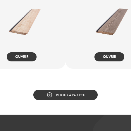
OUVRIR
OUVRIR
RETOUR À L'APERÇU