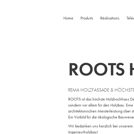
Home
Produits
Réalisations
Télé
ROOTS 
REMA HOLZFASSADE & HÖCHS
ROOTS ist das höchste Holzhochhaus Deu
sondern vor allem für den Holzbau. Ein
architektonischen Meisterleistung über s
Ein Vorbild für die ökologische Bauweise
Wir bedanken uns herzlich bei unserem A
Ingenieurholzbau!