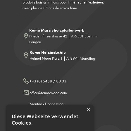
produits bois & finitions pour l'intérieur et l'extérieur,
avec plus de 85 ans de savoir faire
Rema Massivholzplattenwerk
Niedernfritzerstrasse 42 | A-5531 Eben im
Pongau
Rema Holzindustrie
Helmut Naue Platz 1 | A-8974 Mandling
+43 (0) 6458 / 80 03
office@rema-wood.com
Montag - Donnerstag:
×
8.00 - 12.00 & 13.00 - 17.00 Uhr
Diese Webseite verwendet
Freitag: 8.00 - 12.00 Uhr
Cookies.