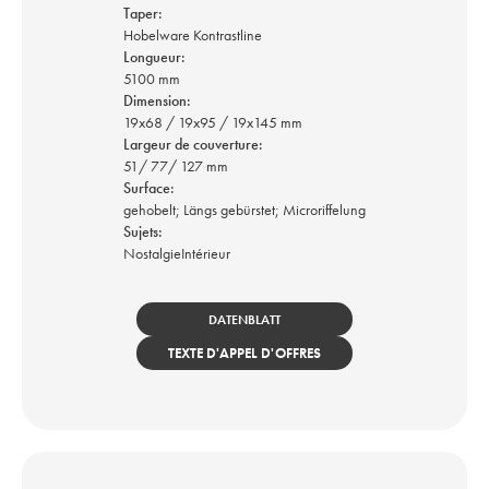
Taper:
Hobelware Kontrastline
Longueur:
5100 mm
Dimension:
19x68 / 19x95 / 19x145 mm
Largeur de couverture:
51/ 77/ 127 mm
Surface:
gehobelt; Längs gebürstet; Microriffelung
Sujets:
Nostalgie
Intérieur
DATENBLATT
TEXTE D'APPEL D'OFFRES